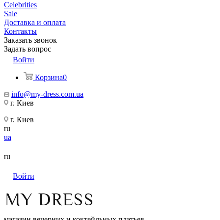
Celebrities
Sale
Доставка и оплата
Контакты
Заказать звонок
Задать вопрос
Войти
Корзина
0
info@my-dress.com.ua
г. Киев
г. Киев
ru
ua
ru
Войти
магазин вечерних и коктейльных платьев