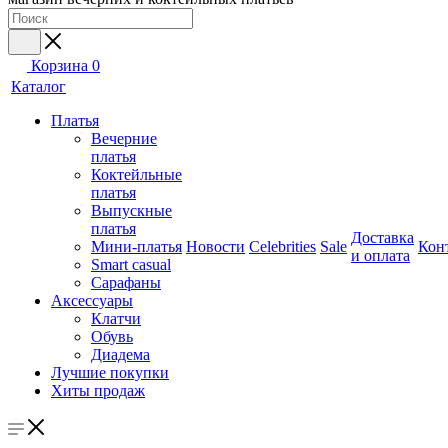
Корзина
0
Каталог
Платья
Вечерние
платья
Коктейльные
платья
Выпускные
платья
Доставка
Мини-платья
Новости
Celebrities
Sale
Кон
и оплата
Smart casual
Сарафаны
Аксессуары
Клатчи
Обувь
Диадема
Лучшие покупки
Хиты продаж