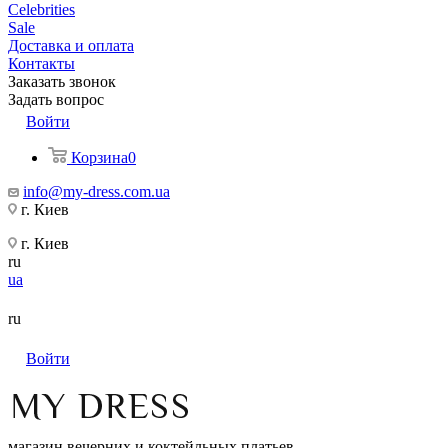
Celebrities
Sale
Доставка и оплата
Контакты
Заказать звонок
Задать вопрос
Войти
Корзина
0
info@my-dress.com.ua
г. Киев
г. Киев
ru
ua
ru
Войти
магазин вечерних и коктейльных платьев