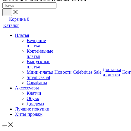
Корзина
0
Каталог
Платья
Вечерние
платья
Коктейльные
платья
Выпускные
платья
Доставка
Мини-платья
Новости
Celebrities
Sale
Кон
и оплата
Smart casual
Сарафаны
Аксессуары
Клатчи
Обувь
Диадема
Лучшие покупки
Хиты продаж