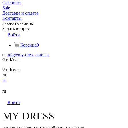
Celebrities
Sale
Доставка и оплата
Контакты
Заказать звонок
Задать вопрос
Войти
Корзина
0
info@my-dress.com.ua
г. Киев
г. Киев
ru
ua
ru
Войти
магазин вечерних и коктейльных платьев