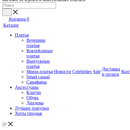
Корзина
0
Каталог
Платья
Вечерние
платья
Коктейльные
платья
Выпускные
платья
Доставка
Мини-платья
Новости
Celebrities
Sale
Кон
и оплата
Smart casual
Сарафаны
Аксессуары
Клатчи
Обувь
Диадема
Лучшие покупки
Хиты продаж