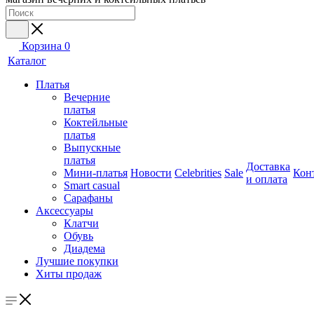
Корзина
0
Каталог
Платья
Вечерние
платья
Коктейльные
платья
Выпускные
платья
Доставка
Мини-платья
Новости
Celebrities
Sale
Кон
и оплата
Smart casual
Сарафаны
Аксессуары
Клатчи
Обувь
Диадема
Лучшие покупки
Хиты продаж