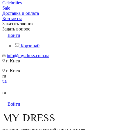
Celebrities
Sale
Доставка и оплата
Контакты
Заказать звонок
Задать вопрос
Войти
Корзина
0
info@my-dress.com.ua
г. Киев
г. Киев
ru
ua
ru
Войти
магазин вечерних и коктейльных платьев