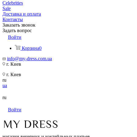
Celebrities
Sale
Доставка и оплата
Контакты
Заказать звонок
Задать вопрос
Войти
Корзина
0
info@my-dress.com.ua
г. Киев
г. Киев
ru
ua
ru
Войти
магазин вечерних и коктейльных платьев