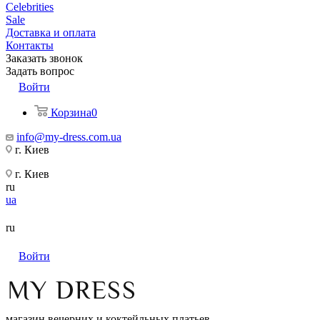
Celebrities
Sale
Доставка и оплата
Контакты
Заказать звонок
Задать вопрос
Войти
Корзина
0
info@my-dress.com.ua
г. Киев
г. Киев
ru
ua
ru
Войти
магазин вечерних и коктейльных платьев