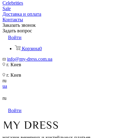
Celebrities
Sale
Доставка и оплата
Контакты
Заказать звонок
Задать вопрос
Войти
Корзина
0
info@my-dress.com.ua
г. Киев
г. Киев
ru
ua
ru
Войти
магазин вечерних и коктейльных платьев