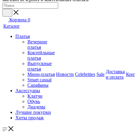
Корзина
0
Каталог
Платья
Вечерние
платья
Коктейльные
платья
Выпускные
платья
Доставка
Мини-платья
Новости
Celebrities
Sale
Кон
и оплата
Smart casual
Сарафаны
Аксессуары
Клатчи
Обувь
Диадема
Лучшие покупки
Хиты продаж