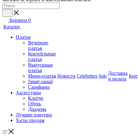
Корзина
0
Каталог
Платья
Вечерние
платья
Коктейльные
платья
Выпускные
платья
Доставка
Мини-платья
Новости
Celebrities
Sale
Кон
и оплата
Smart casual
Сарафаны
Аксессуары
Клатчи
Обувь
Диадема
Лучшие покупки
Хиты продаж