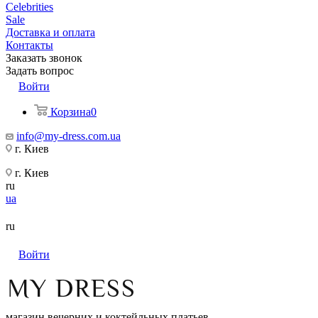
Celebrities
Sale
Доставка и оплата
Контакты
Заказать звонок
Задать вопрос
Войти
Корзина
0
info@my-dress.com.ua
г. Киев
г. Киев
ru
ua
ru
Войти
магазин вечерних и коктейльных платьев