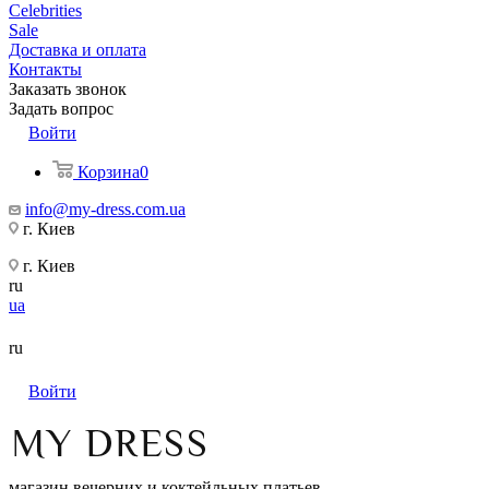
Celebrities
Sale
Доставка и оплата
Контакты
Заказать звонок
Задать вопрос
Войти
Корзина
0
info@my-dress.com.ua
г. Киев
г. Киев
ru
ua
ru
Войти
магазин вечерних и коктейльных платьев