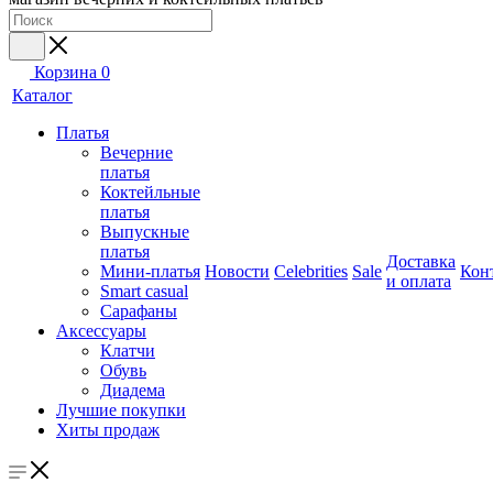
Корзина
0
Каталог
Платья
Вечерние
платья
Коктейльные
платья
Выпускные
платья
Доставка
Мини-платья
Новости
Celebrities
Sale
Кон
и оплата
Smart casual
Сарафаны
Аксессуары
Клатчи
Обувь
Диадема
Лучшие покупки
Хиты продаж